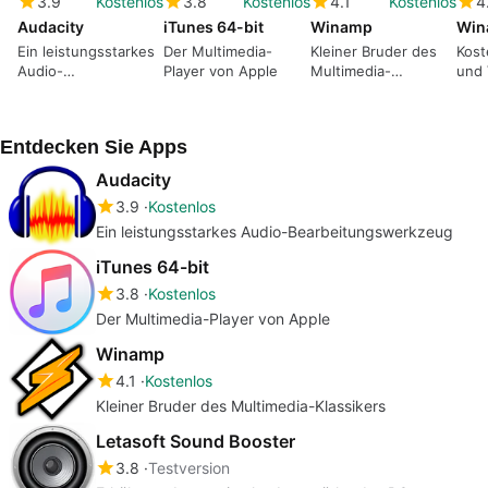
3.9
Kostenlos
3.8
Kostenlos
4.1
Kostenlos
4
Audacity
iTunes 64-bit
Winamp
Win
Ein leistungsstarkes
Der Multimedia-
Kleiner Bruder des
Kost
Audio-
Player von Apple
Multimedia-
und 
Bearbeitungswerkzeug
Klassikers
Entdecken Sie Apps
Audacity
3.9
Kostenlos
Ein leistungsstarkes Audio-Bearbeitungswerkzeug
iTunes 64-bit
3.8
Kostenlos
Der Multimedia-Player von Apple
Winamp
4.1
Kostenlos
Kleiner Bruder des Multimedia-Klassikers
Letasoft Sound Booster
3.8
Testversion