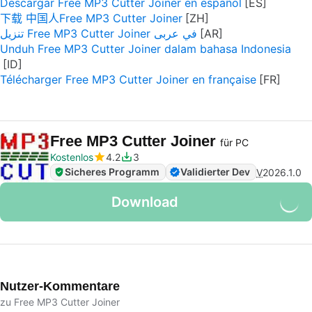
Descargar Free MP3 Cutter Joiner en español
下载 中国人Free MP3 Cutter Joiner
تنزيل Free MP3 Cutter Joiner في عربى
Unduh Free MP3 Cutter Joiner dalam bahasa Indonesia
Télécharger Free MP3 Cutter Joiner en française
Free MP3 Cutter Joiner
für PC
Kostenlos
4.2
3
Sicheres Programm
Validierter Dev
V
2026.1.0
Download
Nutzer-Kommentare
zu Free MP3 Cutter Joiner